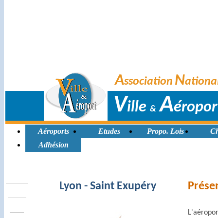
A
N
ssociation
ationa
V
A
ille
éropor
&
Aéroports
Etudes
Propo. Lois
Ch
Adhésion
Lyon - Saint Exupéry
Prése
L'aéropo