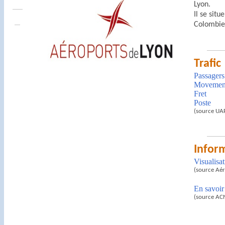
Lyon.
Il se sit
Colombie
Trafic
Passagers
Movemen
Fret
Poste
(source UA
Infor
Visualisat
(source Aéro
En savoir
(source AC